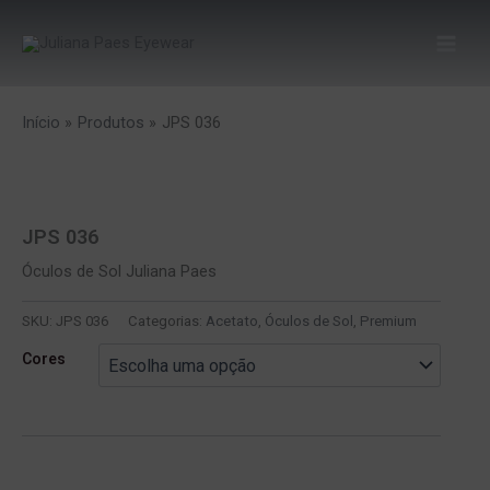
Ir
para
o
conteúdo
Início
Produtos
JPS 036
JPS 036
Óculos de Sol Juliana Paes
SKU:
JPS 036
Categorias:
Acetato
,
Óculos de Sol
,
Premium
Cores