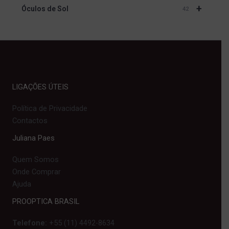
+
Óculos de Sol
42
LIGAÇÕES ÚTEIS
Política de Privacidade
Contactos
Juliana Paes
Quem Somos
Onde Comprar
Ajuda
PROOPTICA BRASIL
Telefone:
+55 (11) 4492-8634