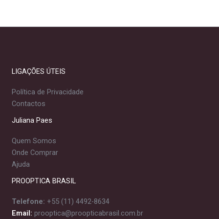
LIGAÇÕES ÚTEIS
Política de Privacidade
Contactos
Juliana Paes
Quem Somos
Onde Comprar
Ajuda
PROOPTICA BRASIL
Telefone:
+55 (11) 4492-8634
Email:
prooptica@proopticabrasil.com.br