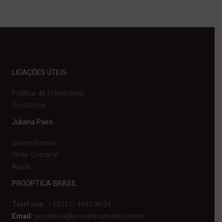
LIGAÇÕES ÚTEIS
Política de Privacidade
Contactos
Juliana Paes
Quem Somos
Onde Comprar
Ajuda
PROOPTICA BRASIL
Telefone:
+55 (11) 4492-8634
Email:
prooptica@proopticabrasil.com.br