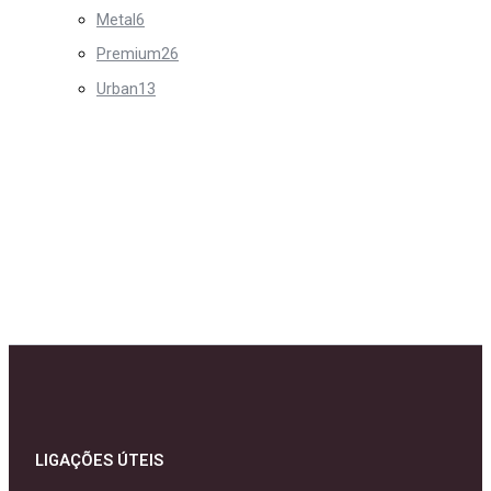
Metal
6
Premium
26
Urban
13
LIGAÇÕES ÚTEIS