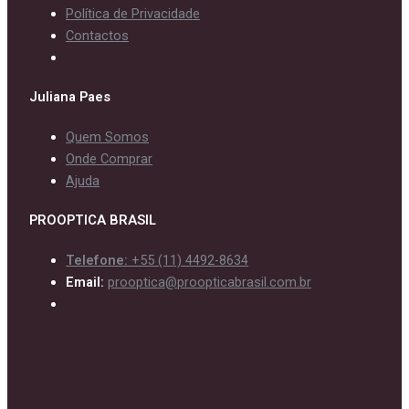
Política de Privacidade
Contactos
Juliana Paes
Quem Somos
Onde Comprar
Ajuda
PROOPTICA BRASIL
Telefone:
+55 (11) 4492-8634
Email:
prooptica@proopticabrasil.com.br