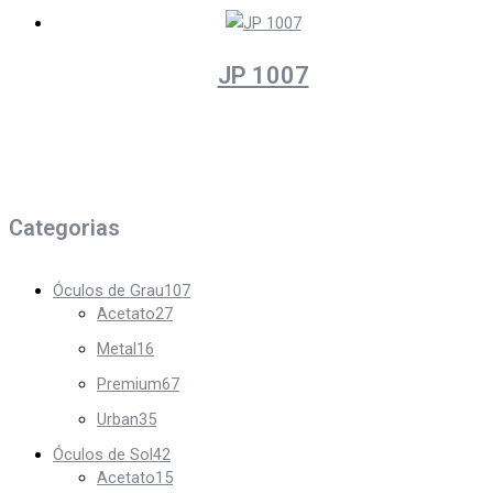
JP 1007
Categorias
Óculos de Grau
107
Acetato
27
Metal
16
Premium
67
Urban
35
Óculos de Sol
42
Acetato
15