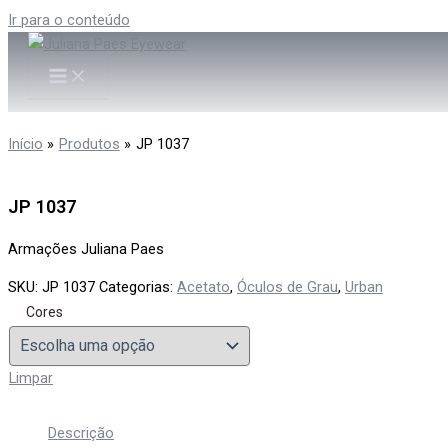
Ir para o conteúdo
Início
Produtos
JP 1037
JP 1037
Armações Juliana Paes
SKU:
JP 1037
Categorias:
Acetato
,
Óculos de Grau
,
Urban
Cores
Limpar
Descrição