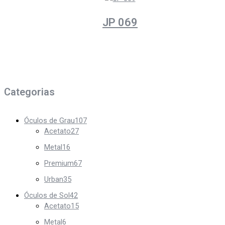
JP 069
Categorias
Óculos de Grau
107
Acetato
27
Metal
16
Premium
67
Urban
35
Óculos de Sol
42
Acetato
15
Metal
6