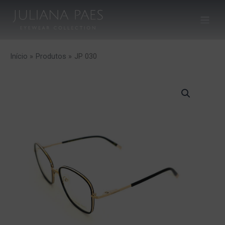
Ir
para
o
conteúdo
Início
Produtos
JP 030