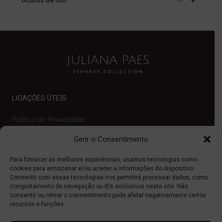
+
Óculos de Sol
42
LIGAÇÕES ÚTEIS
Política de Privacidade
Contactos
Gerir o Consentimento
Juliana Paes
Para fornecer as melhores experiências, usamos tecnologias como
Quem Somos
cookies para armazenar e/ou aceder a informações do dispositivo.
Consentir com essas tecnologias nos permitirá processar dados, como
Onde Comprar
comportamento de navegação ou IDs exclusivos neste site. Não
Ajuda
consentir ou retirar o consentimento pode afetar negativamante certos
recursos e funções.
PROOPTICA BRASIL