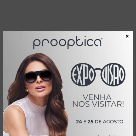
×
JP 063