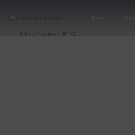
Ir
para
Home
Col
o
conteúdo
Início
Produtos
JP 1001