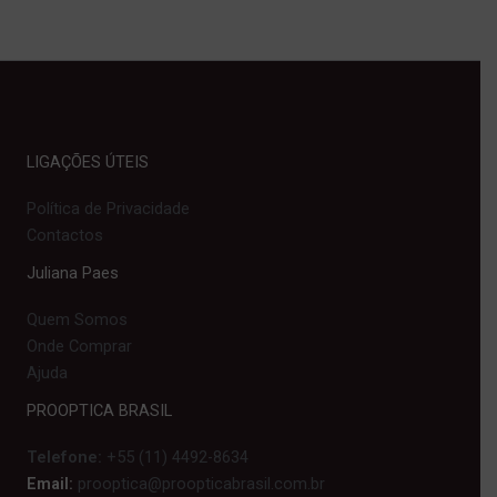
LIGAÇÕES ÚTEIS
Política de Privacidade
Contactos
Juliana Paes
Quem Somos
Onde Comprar
Ajuda
PROOPTICA BRASIL
Telefone:
+55 (11) 4492-8634
Email:
prooptica@proopticabrasil.com.br