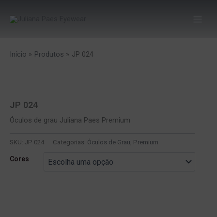
Ir
para
o
conteúdo
Início
Produtos
JP 024
JP 024
Óculos de grau Juliana Paes Premium
SKU:
JP 024
Categorias:
Óculos de Grau
,
Premium
Cores