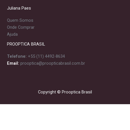
Juliana Paes
Quem Somos
Onde Comprar
Ajuda
PROOPTICA BRASIL
Telefone:
+55 (11) 4492-8634
Email:
prooptica@proopticabrasil.com.br
Copyright © Prooptica Brasil
×