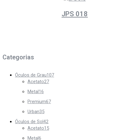
JPS 018
Categorias
Óculos de Grau
107
Acetato
27
Metal
16
Premium
67
Urban
35
Óculos de Sol
42
Acetato
15
Metal
6