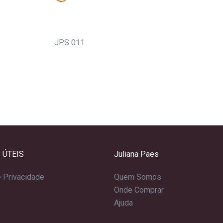
JPS 011
 ÚTEIS
Juliana Paes
e Privacidade
Quem Somos
Onde Comprar
Ajuda