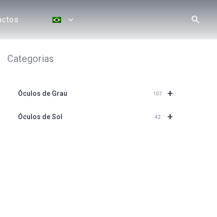
Pesqui
actos
Categorias
+
Óculos de Grau
107
+
Óculos de Sol
42