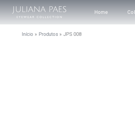
Ir
para
Home
Co
o
conteúdo
Início
Produtos
JPS 008