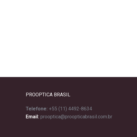
PROOPTICA BRASIL
Telefone:
+55 (11) 4492-8634
Email:
prooptica@proopticabrasil.com.br