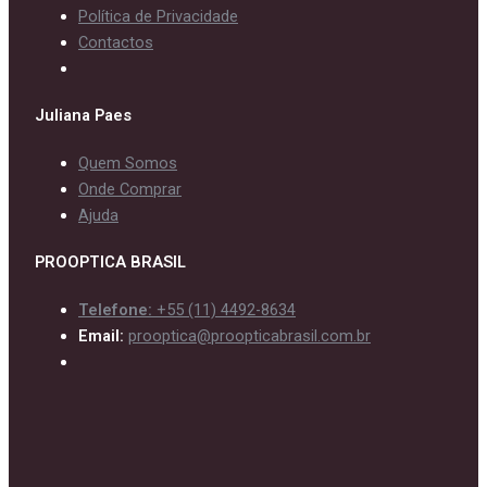
Política de Privacidade
Contactos
Juliana Paes
Quem Somos
Onde Comprar
Ajuda
PROOPTICA BRASIL
Telefone:
+55 (11) 4492-8634
Email:
prooptica@proopticabrasil.com.br