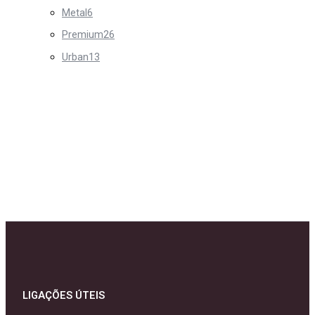
Metal
6
Premium
26
Urban
13
LIGAÇÕES ÚTEIS