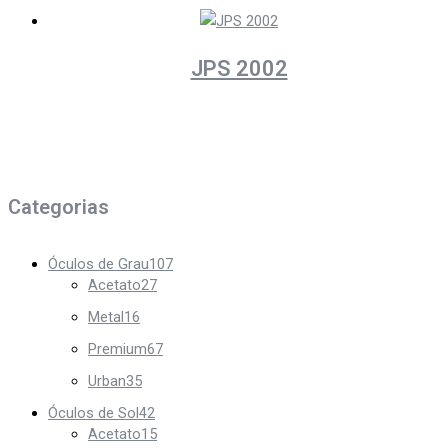
JPS 2002
Categorias
Óculos de Grau
107
Acetato
27
Metal
16
Premium
67
Urban
35
Óculos de Sol
42
Acetato
15