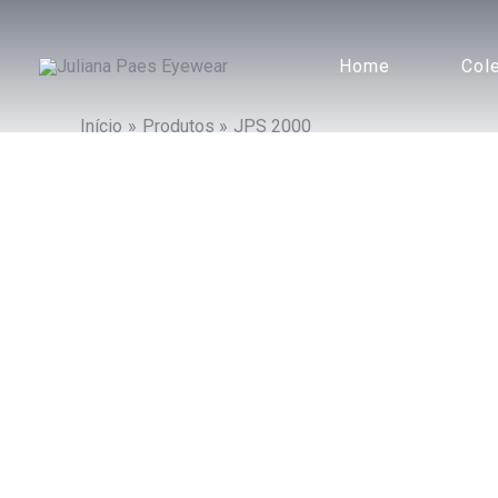
Ir
para
Home
Col
o
conteúdo
Início
Produtos
JPS 2000