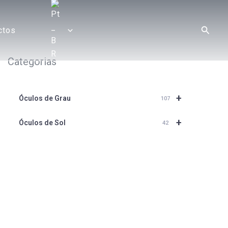
Pesqui
ctos
Categorias
+
Óculos de Grau
107
+
Óculos de Sol
42