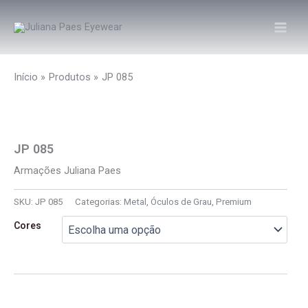
Ir
para
o
conteúdo
Início
Produtos
JP 085
JP 085
Armações Juliana Paes
SKU:
JP 085
Categorias:
Metal
,
Óculos de Grau
,
Premium
Cores