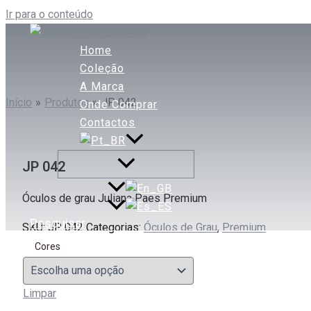
Ir para o conteúdo
Home
Coleção
A Marca
Início
Produtos
JP 042
Onde Comprar
Contactos
JP 042
Óculos de grau Juliana Paes Premium
Pesquisar
SKU:
JP 042
Categorias:
Óculos de Grau
,
Premium
Cores
Limpar