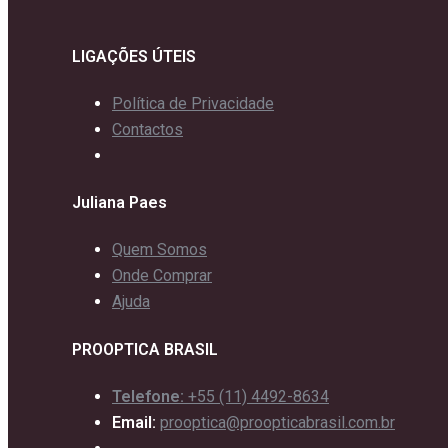
LIGAÇÕES ÚTEIS
Política de Privacidade
Contactos
Juliana Paes
Quem Somos
Onde Comprar
Ajuda
PROOPTICA BRASIL
Telefone:
+55 (11) 4492-8634
Email:
prooptica@proopticabrasil.com.br