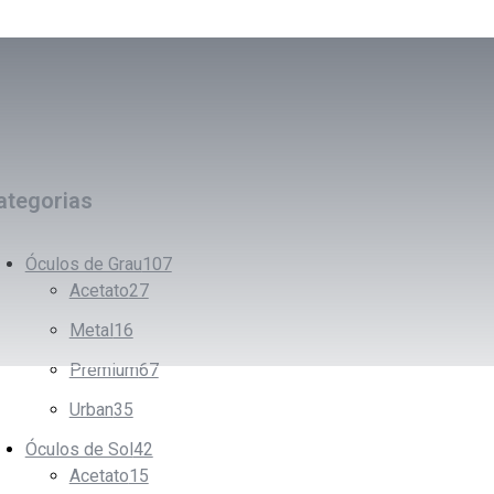
ategorias
Óculos de Grau
107
Acetato
27
Metal
16
Premium
67
Urban
35
Óculos de Sol
42
Acetato
15