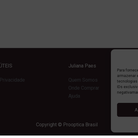
ÚTEIS
Juliana Paes
Para fornec
armazenar e
 Privacidade
Quem Somos
tecnologias
IDs exclusiv
Onde Comprar
negativaman
Ajuda
A
Copyright © Prooptica Brasil