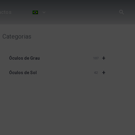
Pesqui
actos
Categorias
+
Óculos de Grau
107
+
Óculos de Sol
42