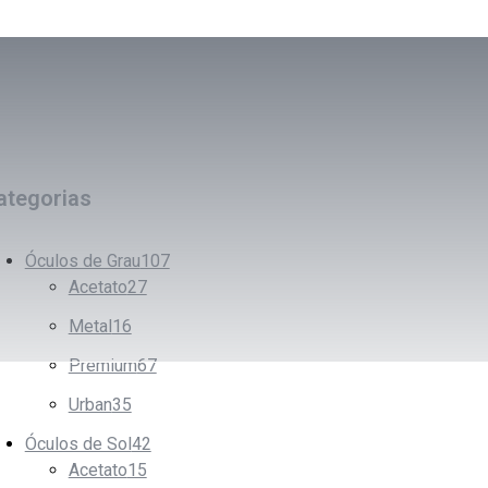
ategorias
Óculos de Grau
107
Acetato
27
Metal
16
Premium
67
Urban
35
Óculos de Sol
42
Acetato
15