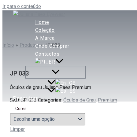
Ir para o conteúdo
Home
Coleção
A Marca
Início
Produtos
JP 033
Onde Comprar
Contactos
JP 033
Óculos de grau Juliana Paes Premium
Pesquisar
SKU:
JP 033
Categorias:
Óculos de Grau
,
Premium
Cores
Limpar