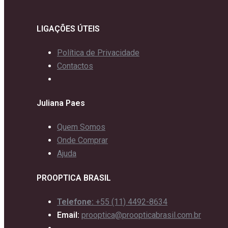
LIGAÇÕES ÚTEIS
Política de Privacidade
Contactos
Juliana Paes
Quem Somos
Onde Comprar
Ajuda
PROOPTICA BRASIL
Telefone:
+55 (11) 4492-8634
Email:
prooptica@proopticabrasil.com.br