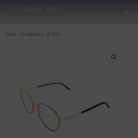
Ir
para
o
conteúdo
Início
Produtos
JP 029