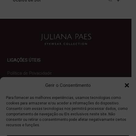
+
Óculos de Sol
42
LIGAÇÕES ÚTEIS
Política de Privacidade
Contactos
Gerir o Consentimento
Juliana Paes
Para fornecer as melhores experiências, usamos tecnologias como
Quem Somos
cookies para armazenar e/ou aceder a informações do dispositivo.
Consentir com essas tecnologias nos permitirá processar dados, como
Onde Comprar
comportamento de navegação ou IDs exclusivos neste site. Não
Ajuda
consentir ou retirar o consentimento pode afetar negativamante certos
recursos e funções.
PROOPTICA BRASIL