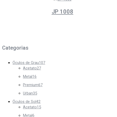
JP 1008
Categorias
Óculos de Grau
107
Acetato
27
Metal
16
Premium
67
Urban
35
Óculos de Sol
42
Acetato
15
Metal
6